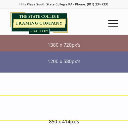
Hills Plaza South State College PA - Phone: (814) 234-7336